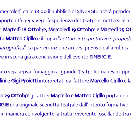
mercoledì dalle 18:00 il pubblico di SINERGIE potrà prendere 
portunità per vivere l’esperienza del Teatro e mettersi all
”.
Martedì 18 Ottobre, Mercoledì 19 Ottobre e Martedì 25 O
sta
Matteo Cirillo
e il corso “
Letture interpretative e propede
atografica
”. La partecipazione ai corsi previsti dalla rubric
re in scena già a conclusione dell’evento SINERGIE.
bato sera arriva l’omaggio al grande Teatro Romanesco, ripe
ini
e
Gigi Proietti
interpretati dall’attore
Marcello Cirillo
e l
to 29 Ottobre
gli attori
Marcello e Matteo Cirillo
portano in 
RGIE
una originale scenetta teatrale dall’intento formativo,
 in maniera coinvolgente, a tratti irriverente, oscillando tra