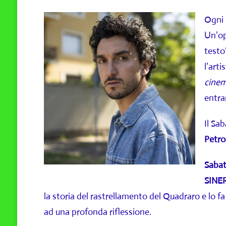
Ogni 
Un’op
testo
l’arti
cinem
entra
Il Sa
Petrol
Saba
SINE
la storia del rastrellamento del Quadraro e lo fa
ad una profonda riflessione.